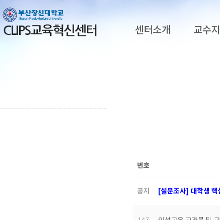
센터소개
교수
번호
공지
[설문조사] 대학생 
147
인성교육 교과목 및 교