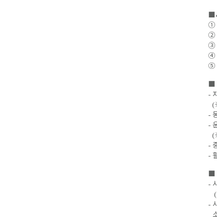
■
①
②
③
④
⑤
■
-
(
-
-
(
-
-
■
-
(
-
소