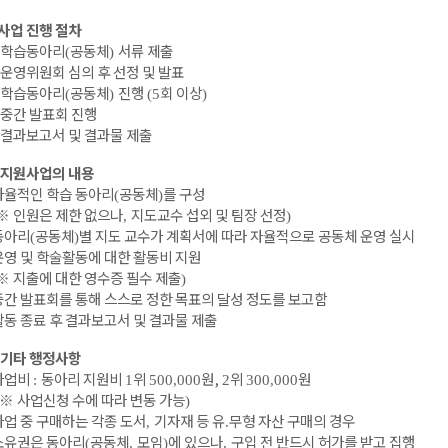
사업 진행 절차
학습동아리
공동체
서류 제출
(
)
운영위원회 심의 후 선정 및 발표
학습동아리
공동체
진행
회 이상
(
)
(5
)
중간 발표회 진행
결과보고서 및 결과물 제출
지원사업의 내용
자율적인 학습 동아리
공동체
를 구성
(
)
※
인원은 제한 없으나
지도교수 섭외 및 팀장 선정
,
)
동아리
공동체
별 지도 교수가 계획서에 따라 자율적으로 공동체 운영 실시
(
)
운영 및 학술활동에 대한 활동비 지원
※
지출에 대한 영수증 필수 제출
)
중간 발표회를 통해 스스로 정한 목표의 달성 정도를 보고함
활동 종료 후 결과보고서 및 결과물 제출
기타 행정사항
사업비
동아리 지원비
위
원,
위
원
:
1
500,000
2
300,000
※
사업신청 수에 따라 변동 가능
)
사업 중 구매하는 각종 도서
기자재 등 유
무형 자산 구매의 경우
,
.
유권은
동아리
공동체
모임
에 있으나
구입 전 반드시 허가를 받고 집행
(
,
)
,