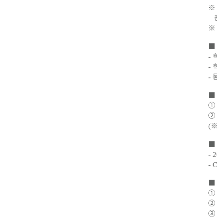
※
관
※
■
-
-
-
■
①
②
(
■
- 
- 
■
①
②
③