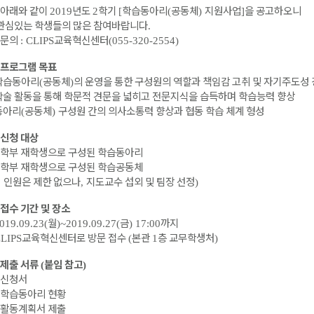
아래와 같이
년도
학기
학습동아리
공동체
지원사업
을 공고하오니
2019
2
[
(
)
]
심있는 학생들의 많은 참여바랍니다
.
문의
교육혁신센터
: CLIPS
(055-320-2554)
프로그램 목표
학습동아리
공동체
의 운영을 통한 구성원의 역할과 책임감 고취 및 자기주도성
(
)
학술 활동을 통해 학문적 견문을 넓히고 전문지식을 습득하며 학습능력 향상
동아리
공동체
구성원 간의 의사소통력 향상과 협동 학습 체계 형성
(
)
신청 대상
학부 재학생으로 구성된 학습동아리
학부 재학생으로 구성된 학습공동체
※
인원은 제한 없으나
지도교수 섭외 및 팀장 선정
,
)
접수 기간 및 장소
월
금
까지
2019.09.23(
)~2019.09.27(
) 17:00
교육혁신센터로 방문 접수
본관
층 교무학생처
CLIPS
(
1
)
제출 서류
붙임 참고
(
)
신청서
학습동아리 현황
활동계획서 제출