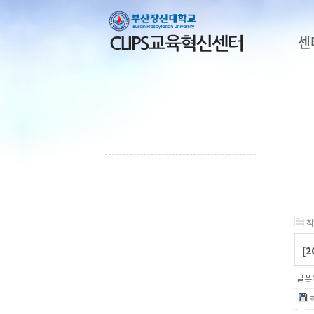
센
작
[
글쓴이