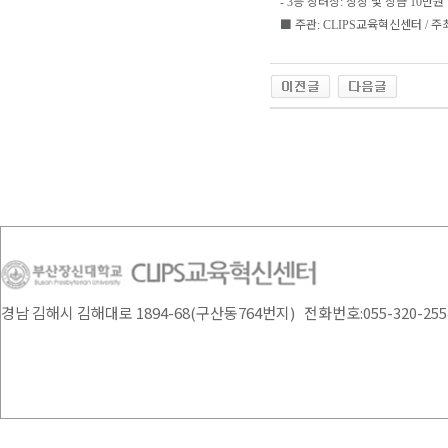
등 장려상
상장 및 상금
만원
- 3
:
10
■
주관
교육혁신센터
주
: CLIPS
/
경남 김해시 김해대로 1894-68(구산동764번지) 전화번호:055-320-2554 /