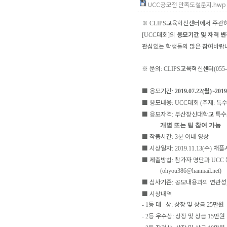
UCC공모전 만족도설문지.hwp (
※
교육혁신센터에서 주관
CLIPS
대회
의
응모기간 및 자격 변
[UCC
]
관심있는 학생들의 많은 참여바랍
※
문의
교육혁신센터
: CLIPS
(055
■
응모기간
월
:
2019.07.22(
)~2019
■
응모내용
대회
주제
특수
: UCC
(
:
■
응모자격
부산장신대학교 특수
:
개별 또는 팀 참여 가능
■
작품시간
분 이내 영상
: 3
■
시상일자
수
채플
: 2019.11.13(
)
■
제출방법
참가자 명단과
:
UCC
(
ohyou386@hanmail.net
)
■
심사기준
공모내용과의 연관성
:
■
시상내역
등 대 상
상장 및 상금
만원
- 1
:
25
등 우수상
상장 및 상금
만원
- 2
:
15