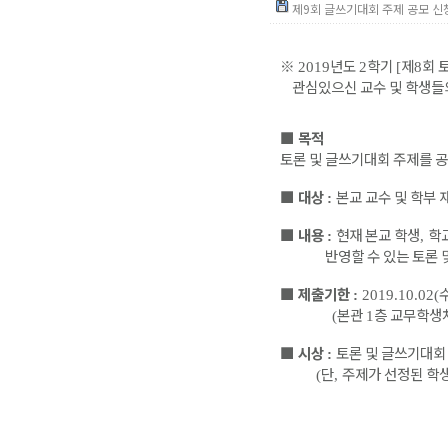
제9회 글쓰기대회 주제 공모 신청서
※
년도
학기
제
회 
2019
2
[
8
관심있으신 교수 및 학생들
■
목적
토론 및 글쓰기대회 주제를 공
■
대상
본교 교수 및 학부 
:
■
내용
현재 본교 학생
학
:
,
반영할 수 있는 토론 및
■
제출기한
:
2019.10.02(
본관
층 교무학생
(
1
■
시상
토론 및 글쓰기대회
:
단
주제가 선정된 학생
(
,