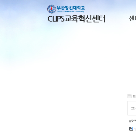
센
작
교
글쓴이