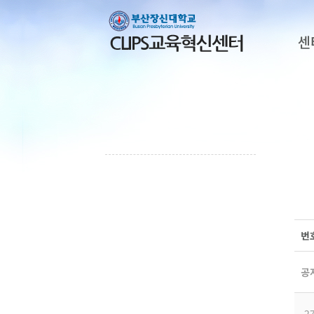
센
번
공
2