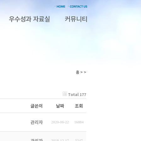
우수성과 자료실
커뮤니티
홈 > >
Total 177
글쓴이
날짜
조회
관리자
2020-06-22
16884
관리자
2018-12-17
5247